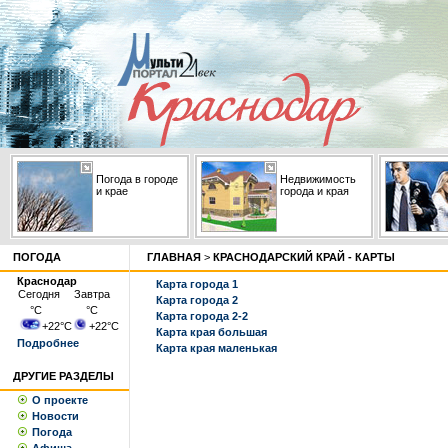
Погода в городе
Недвижимость
и крае
города и края
ПОГОДА
ГЛАВНАЯ
>
КРАСНОДАРСКИЙ КРАЙ - КАРТЫ
Краснодар
Карта города 1
Сегодня
Завтра
Карта города 2
°С
°С
Карта города 2-2
+22
°С
+22
°С
Карта края большая
Подробнее
Карта края маленькая
ДРУГИЕ РАЗДЕЛЫ
О проекте
Новости
Погода